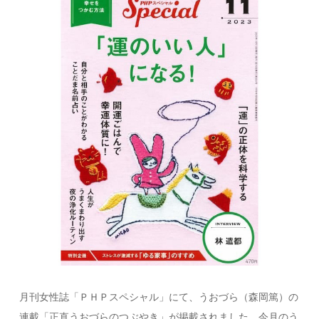
月刊女性誌「ＰＨＰスペシャル」にて、うおづら（森岡篤）の
連載「正直うおづらのつぶやき」が掲載されました。今月のう